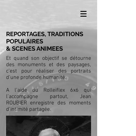
REPORTAGES, TRADITIONS
POPULAIRES
& SCENES ANIMEES
Et quand son objectif se détourne
des monuments et des paysages,
c’est pour réaliser des portraits
d’une profonde humanité.
A l’aide du Rolleiflex 6x6 qui
l’accompagne partout, Jean
ROUBIER enregistre des moments
d’intimité partagée.