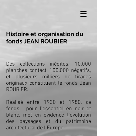
Histoire et organisation du
fonds JEAN ROUBIER
Des collections inédites, 10.000
planches contact, 100.000 négatifs,
et plusieurs milliers de tirages
originaux constituent le fonds Jean
ROUBIER.
Réalisé entre 1930 et 1980, ce
fonds, pour l’essentiel en noir et
blanc, met en évidence l’évolution
des paysages et du patrimoine
architectural de l’Europe.