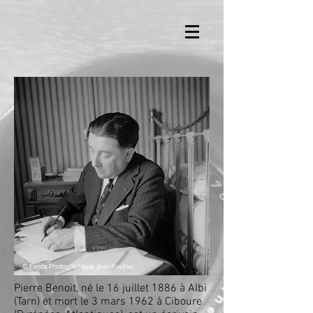
Pierre Benoit, né le
16
juillet
1886
à
Albi
(
Tarn
) et mort le
3
mars
1962
à
Ciboure