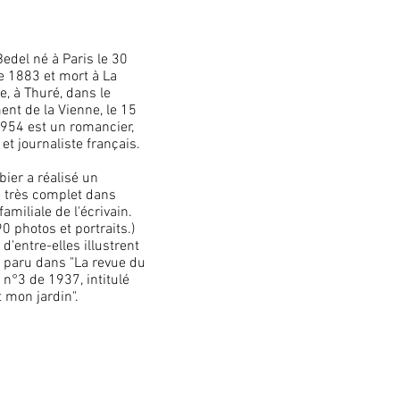
Bedel né à
Paris
le
30
e
1883
et mort à La
e, à
Thuré
, dans le
ent de la
Vienne
, le
15
954
est un
romancier
,
et
journaliste
français
.
ier a réalisé un
 très complet dans
 familiale de l'écrivain.
90 photos et portraits.)
d'entre-elles illustrent
e paru dans "La revue du
n°3 de 1937, intitulé
t mon jardin".