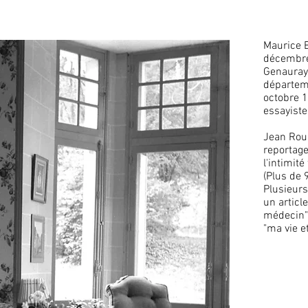
Maurice 
décembr
Genauray
départem
octobre
1
essayiste
Jean Roub
reportage
l'intimité
(Plus de 
Plusieurs 
un articl
médecin" 
"ma vie e