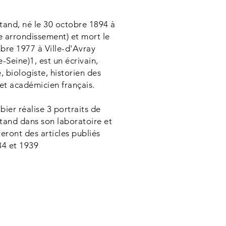
tand, né le
30
octobre
1894
à
7e arrondissement)
et mort le
bre
1977
à
Ville-d'Avray
e-Seine
)
1
, est un
écrivain
,
e
,
biologiste
,
historien des
et
académicien
français
.
ier réalise 3 portraits de
tand dans son laboratoire et
treront des articles publiés
34 et 1939