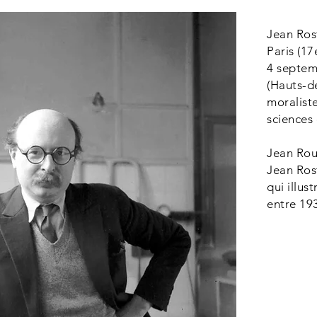
Jean Ros
Paris (1
4
septem
(
Hauts-d
moralist
sciences
Jean Roub
Jean Ros
qui illus
entre 19