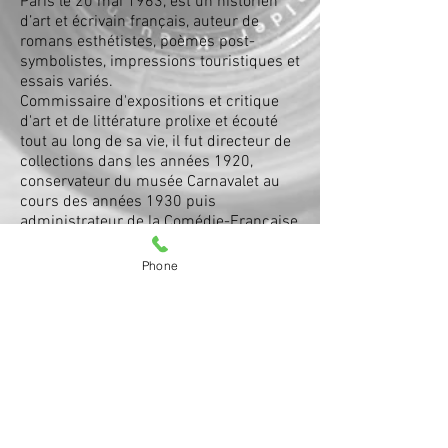
Paris
le
20
mai
1963
, est un
historien
d’art
et
écrivain
français
, auteur de
romans
esthétistes
, poèmes post-
symbolistes
,
impressions
touristiques et
essais variés.
Commissaire d'expositions
et
critique
d'art
et
de littérature
prolixe et écouté
tout au long de sa vie, il fut
directeur de
collections
dans les
années 1920
,
conservateur
du
musée Carnavalet
au
cours des
années 1930
puis
administrateur de la Comédie-Française
sous l'
Occupation
.
Phone
Portrait de Jean-Louis Vaudoyer par
Jean Roubier. Publication dans "Arts et
médecine" en juin 1935, puis dans "La
revue du médecin" 1938/1939 n°9.
Retour Auteurs