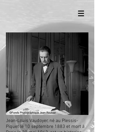
Jean-Louis Vaudoyer, né au
Plessis-
Piquet
le
10
septembre
1883
et mort à