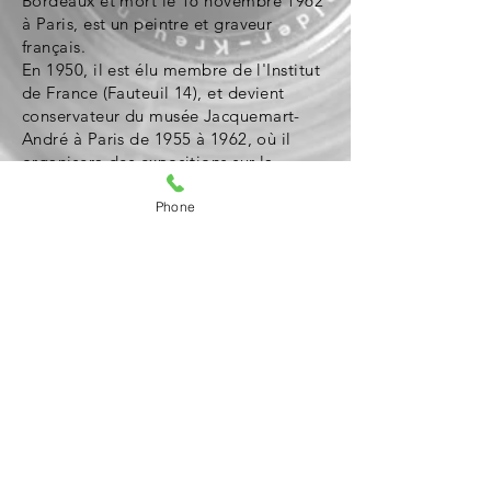
Bordeaux
et mort le
16
novembre
1962
à
Paris
, est un
peintre
et
graveur
français
.
En 1950, il est élu membre de l'
Institut
de France
(
Fauteuil 14)
, et devient
conservateur
du
musée Jacquemart-
André
à Paris de 1955 à 1962, où il
organisera des expositions sur la
peinture de
Van Gogh
,
Toulouse-
Lautrec
,
Goya
.
Phone
2 portraits de Domergue devant ses
toiles, prises dans son atelier.
Retour Auteurs