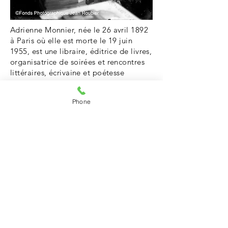
Adrienne Monnier, née le 26 avril 1892
à Paris où elle est morte le 19 juin
1955, est une libraire, éditrice de livres,
organisatrice de soirées et rencontres
littéraires, écrivaine et poétesse
française.
Phone
Portrait unique réalisé par Jean
Roubier dans sa librairie 6, rue de
l'Odéon pour une publication dans
"Toute l'édition" du 12 février 1938
Retour Auteurs